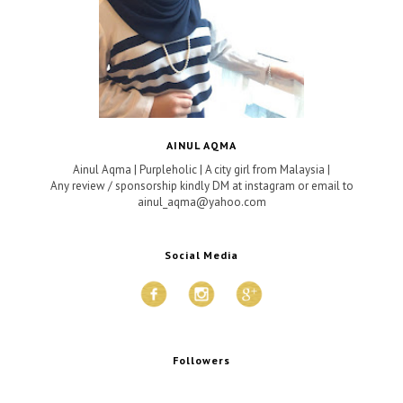
AINUL AQMA
Ainul Aqma | Purpleholic | A city girl from Malaysia |
Any review / sponsorship kindly DM at instagram or email to
ainul_aqma@yahoo.com
Social Media
Followers