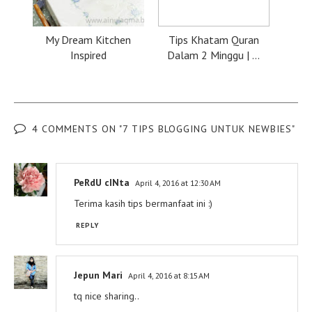
My Dream Kitchen
Tips Khatam Quran
Inspired
Dalam 2 Minggu | ...
4 COMMENTS ON "7 TIPS BLOGGING UNTUK NEWBIES"
PeRdU cINta
April 4, 2016 at 12:30 AM
Terima kasih tips bermanfaat ini :)
REPLY
Jepun Mari
April 4, 2016 at 8:15 AM
tq nice sharing..