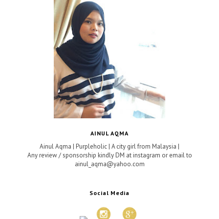
AINUL AQMA
Ainul Aqma | Purpleholic | A city girl from Malaysia |
Any review / sponsorship kindly DM at instagram or email to
ainul_aqma@yahoo.com
Social Media