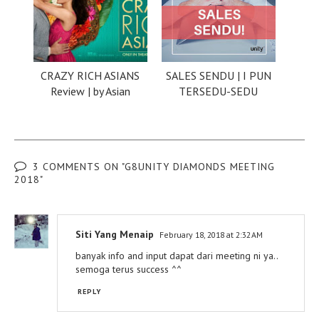
CRAZY RICH ASIANS
SALES SENDU | I PUN
Review | by Asian
TERSEDU-SEDU
3 COMMENTS ON "G8UNITY DIAMONDS MEETING
2018"
Siti Yang Menaip
February 18, 2018 at 2:32 AM
banyak info and input dapat dari meeting ni ya..
semoga terus success ^^
REPLY