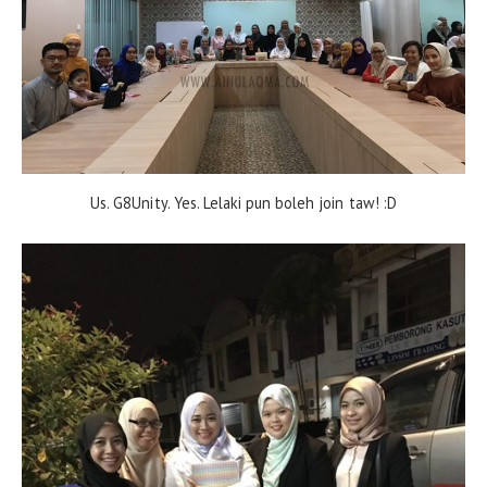
Us. G8Unity. Yes. Lelaki pun boleh join taw! :D