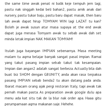
the same time awak penat ni balik keje tempuh jem lagi,
pastu nak singgah kedai beli bahan2, pastu amik anak dari
nursery, pastu tukar baju, pastu baru dapat masak, then baru
lah awak dapat hirup TOMYAM WIN lagi LAZAT tu kan?
Boleh je awak susun atur masa supaya at the end awak
dapat juga merasa Tomyam awak tu sebab awak dah set
minda letak impian NAK MAKAN TOMYAM!
Itulah juga bayangan IMPIAN sebenarnya. Masa meeting
malam tu aqma belajar banyak sangat pasal impian. Ramai
yang takut pasang impian sebab takut tak kesampaian.
Impian dan angan2 adalah sangat berbeza. Actually bila dah
buat biz SHOM dengan G8UNITY, anda akan rasa terpaksa
pasang IMPIAN sebab benda2 tu akan datang pada anda.
Ibarat macam orang ajak pergi restoran Italy, tapi awak tak
pernah makan pasta. As preparation awak google dulu apa
menu ada kat situ tak de la blur nak order apa. Haaa gitu
perumpamaan aqma makanan saje. Hehehe.