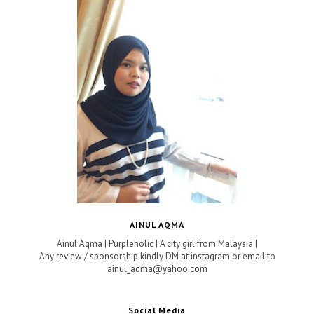
AINUL AQMA
Ainul Aqma | Purpleholic | A city girl from Malaysia |
Any review / sponsorship kindly DM at instagram or email to
ainul_aqma@yahoo.com
Social Media